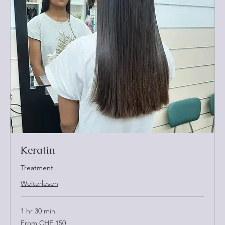
Keratin
Treatment
Weiterlesen
1 hr 30 min
From
From CHF 150