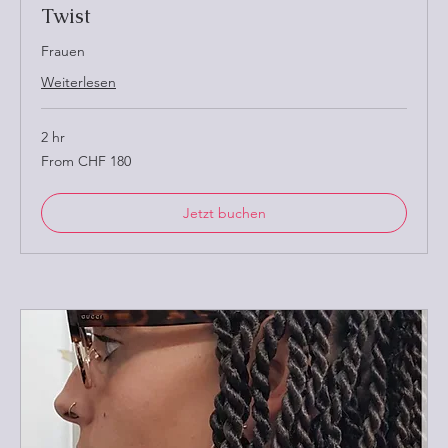
Twist
Frauen
Weiterlesen
2 hr
From
From CHF 180
180
Schweizer
Franken
Jetzt buchen