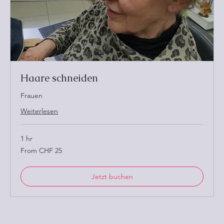
Haare schneiden
Frauen
Weiterlesen
1 hr
From
From CHF 25
25
Schweizer
Franken
Jetzt buchen