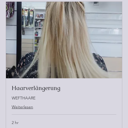
Haarverlängerung
WEFTHAARE
Weiterlesen
2 hr
From