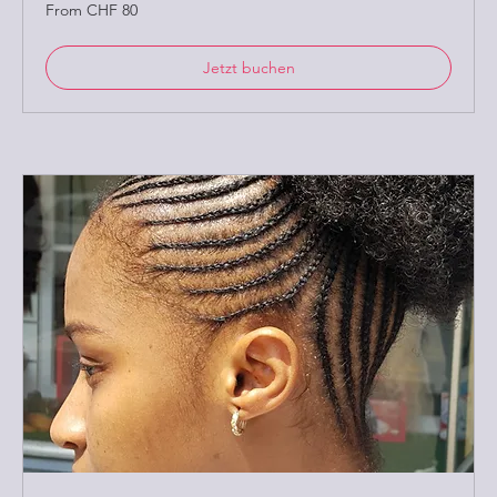
From
From CHF 80
80
Schweizer
Franken
Jetzt buchen