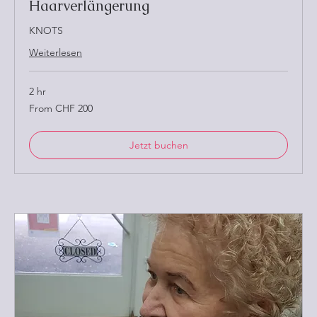
Haarverlängerung
KNOTS
Weiterlesen
2 hr
From
From CHF 200
200
Schweizer
Franken
Jetzt buchen