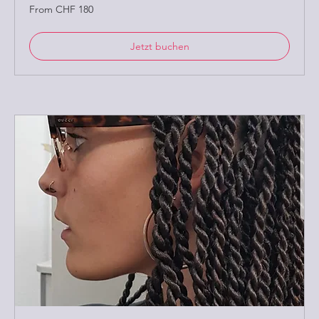
From
From CHF 180
180
Schweizer
Franken
Jetzt buchen