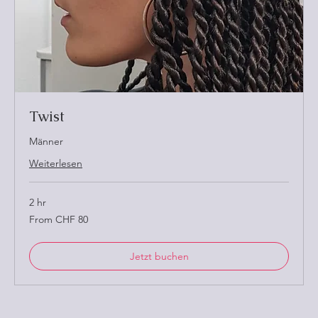
Twist
Männer
Weiterlesen
2 hr
From
From CHF 80
80
Schweizer
Franken
Jetzt buchen