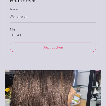
Haarfarben
Tonnen
Weiterlesen
1 hr
40
CHF 40
Schweizer
Franken
Jetzt buchen