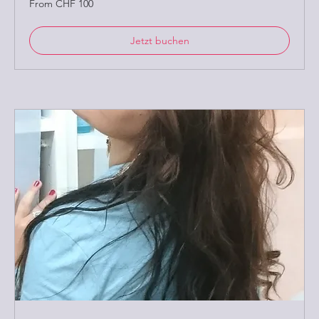
From CHF 100
100
Schweizer
Franken
Jetzt buchen