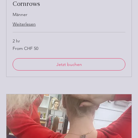
Cornrows
Männer
Weiterlesen
2 hr
From
From CHF 50
50
Schweizer
Franken
Jetzt buchen