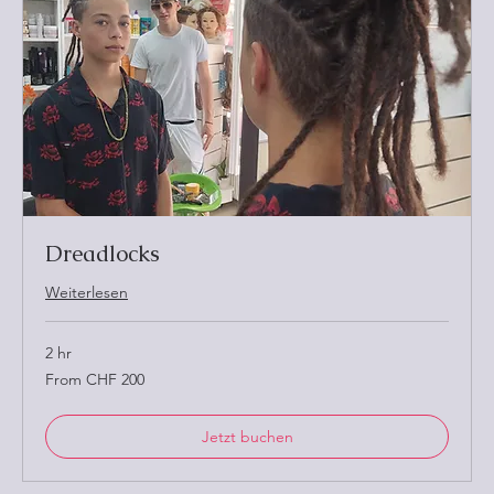
Dreadlocks
Weiterlesen
2 hr
From
From CHF 200
200
Schweizer
Franken
Jetzt buchen