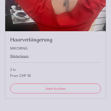
Haarverlängerung
MIKORING
Weiterlesen
2 hr
From
From CHF 50
50
Schweizer
Franken
Jetzt buchen